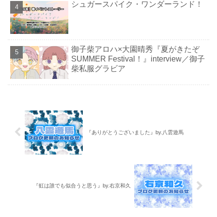
シュガースパイク・ワンダーランド！
御子柴アロハ×大園晴秀『夏がきたぞ
SUMMER Festival！』interview／御子
柴私服グラビア
『ありがとうございました』by.八雲遊馬
『虹は誰でも似合うと思う』by.右京和久