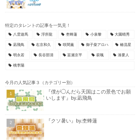
特定のタレントの記事を一気見！
八雲遊馬
浮所龍
杢蜂蓮
小泉黎
大園晴秀
凪飛鳥
右京和久
咲間薫
御子柴アロハ
椿流星
明永若
長谷部清
韮瀬京平
萩颯
湊要人
桃李陽
今月の人気記事３（カテゴリー別）
『僕が◯んだら天国はこの景色でお願
いします』by.凪飛鳥
『クソ暑い』by.杢蜂蓮