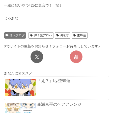
一緒に歌いやつ425に集合で！（笑）
じゃあな！
個人ブログ
御子柴アロハ
明永若
杢蜂蓮
Xでサイトの更新をお知らせ！フォローお待ちししています♪
あなたにオススメ
『え？』by.杢蜂蓮
韮瀬京平のヘアアレンジ