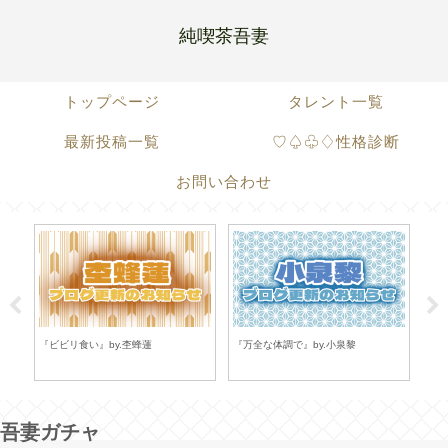
純喫茶吾妻
トップページ
タレント一覧
最新投稿一覧
♡♤♧♢性格診断
お問い合わせ
『ビビリ食い』by.杢蜂蓮
『万全な体調で』by.小泉黎
『大
吾妻ガチャ