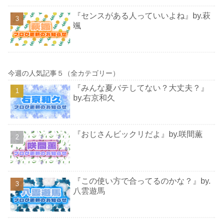
『センスがある人っていいよね』by.萩
颯
今週の人気記事５（全カテゴリー）
『みんな夏バテしてない？大丈夫？』
by.右京和久
『おじさんビックリだよ』by.咲間薫
『この使い方で合ってるのかな？』by.
八雲遊馬