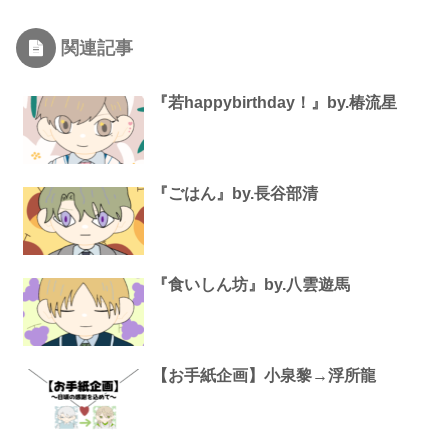
関連記事
『若happybirthday！』by.椿流星
『ごはん』by.長谷部清
『食いしん坊』by.八雲遊馬
【お手紙企画】小泉黎→浮所龍