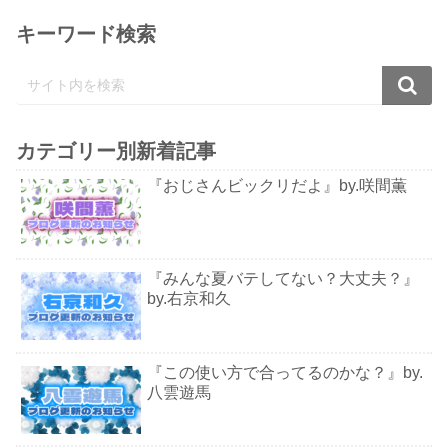
キーワード検索
カテゴリー別新着記事
『おじさんビックリだよ』by.咲間薫
『みんな夏バテしてない？大丈夫？』
by.右京和久
『この使い方で合ってるのかな？』by.
八雲遊馬