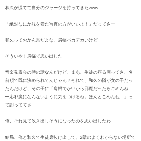
和久が慌てて自分のジャージを持ってきたwww
「絶対なにか服を着た写真の方がいいよ！」だってさー
和久っておかん系だよな。肩幅バカデカいけど
そういや！肩幅で思い出した
音楽発表会の時の話なんだけど。まあ、生徒の座る席ってさ、名
前順で既に決められてんじゃん？それで、和久の隣が女の子だっ
たんだけど、その子に「肩幅でかいから邪魔だったらごめんね…
一応邪魔になんないように気をつけるね。ほんとごめんね…」っ
て謝っててさ
俺、それ見て吹き出しそうになったのを思い出したわ
結局、俺と和久で生徒席抜け出して、2階のよくわからない場所で