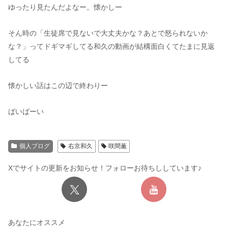
ゆったり見たんだよなー。懐かしー
そん時の「生徒席で見ないで大丈夫かな？あとで怒られないか
な？」ってドギマギしてる和久の動画が結構面白くてたまに見返
してる
懐かしい話はこの辺で終わりー
ばいばーい
個人ブログ
右京和久
咲間薫
Xでサイトの更新をお知らせ！フォローお待ちししています♪
あなたにオススメ