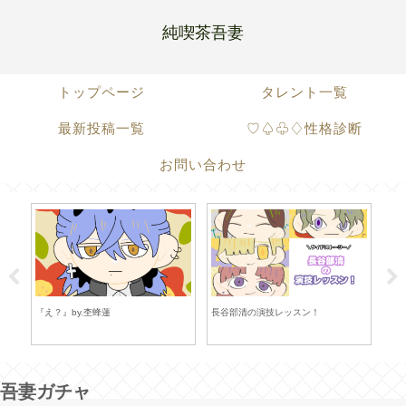
純喫茶吾妻
トップページ
タレント一覧
最新投稿一覧
♡♤♧♢性格診断
お問い合わせ
久
『え？』by.杢蜂蓮
長谷部清の演技レッスン！
恋愛
吾妻ガチャ