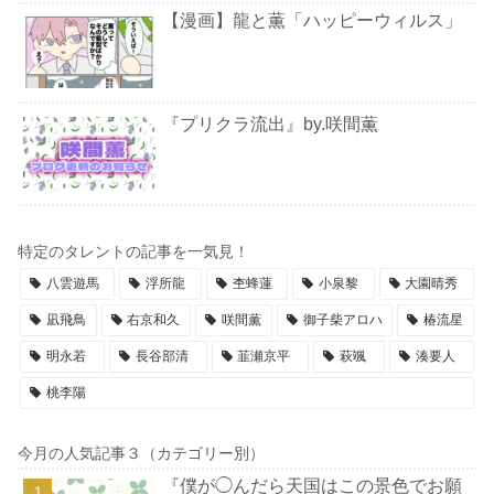
【漫画】龍と薫「ハッピーウィルス」
『プリクラ流出』by.咲間薫
特定のタレントの記事を一気見！
八雲遊馬
浮所龍
杢蜂蓮
小泉黎
大園晴秀
凪飛鳥
右京和久
咲間薫
御子柴アロハ
椿流星
明永若
長谷部清
韮瀬京平
萩颯
湊要人
桃李陽
今月の人気記事３（カテゴリー別）
『僕が◯んだら天国はこの景色でお願