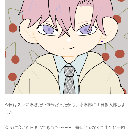
今日は久々に泳ぎたい気分だったから、水泳部に１日仮入部しま
した
久々に泳いだらまじできもち〜〜〜。毎日じゃなくて半年に一回