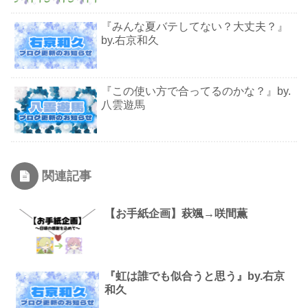
『みんな夏バテしてない？大丈夫？』
by.右京和久
『この使い方で合ってるのかな？』by.
八雲遊馬
関連記事
【お手紙企画】萩颯→咲間薫
『虹は誰でも似合うと思う』by.右京
和久