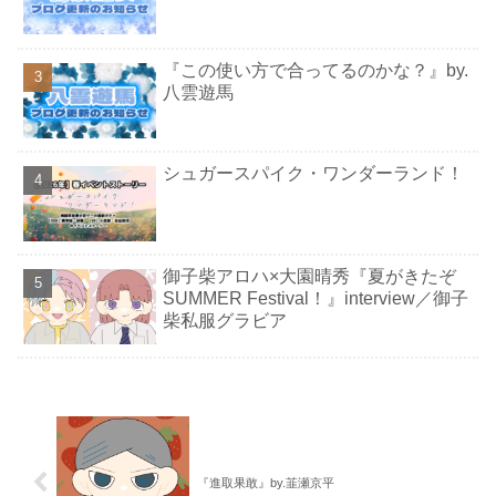
『この使い方で合ってるのかな？』by.
八雲遊馬
シュガースパイク・ワンダーランド！
御子柴アロハ×大園晴秀『夏がきたぞ
SUMMER Festival！』interview／御子
柴私服グラビア
『進取果敢』by.韮瀬京平