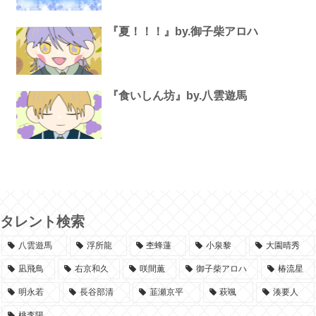
『夏！！！』by.御子柴アロハ
『食いしん坊』by.八雲遊馬
タレント検索
八雲遊馬
浮所龍
杢蜂蓮
小泉黎
大園晴秀
凪飛鳥
右京和久
咲間薫
御子柴アロハ
椿流星
明永若
長谷部清
韮瀬京平
萩颯
湊要人
桃李陽