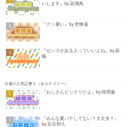
いします』by.凪飛鳥
『クソ暑い』by.杢蜂蓮
『センスがある人っていいよね』by.萩
颯
今週の人気記事５（全カテゴリー）
『おじさんビックリだよ』by.咲間薫
『みんな夏バテしてない？大丈夫？』
by.右京和久