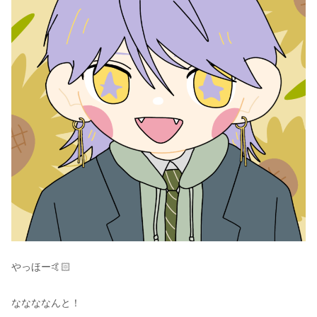
やっほー🤙🏻
ななななんと！