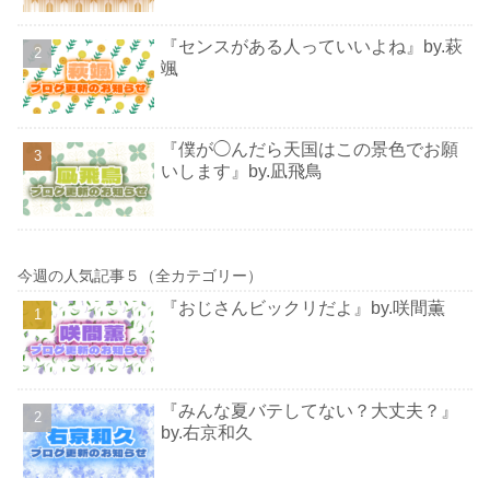
『センスがある人っていいよね』by.萩
颯
『僕が◯んだら天国はこの景色でお願
いします』by.凪飛鳥
今週の人気記事５（全カテゴリー）
『おじさんビックリだよ』by.咲間薫
『みんな夏バテしてない？大丈夫？』
by.右京和久