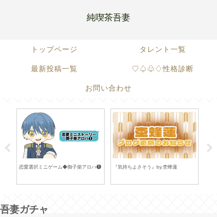
純喫茶吾妻
トップページ
タレント一覧
最新投稿一覧
♡♤♧♢性格診断
お問い合わせ
恋愛選択ミニゲーム◆御子柴アロハ❶
『気持ちよさそう』by.杢蜂蓮
『は
吾妻ガチャ