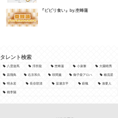
『ビビリ食い』by.杢蜂蓮
タレント検索
八雲遊馬
浮所龍
杢蜂蓮
小泉黎
大園晴秀
凪飛鳥
右京和久
咲間薫
御子柴アロハ
椿流星
明永若
長谷部清
韮瀬京平
萩颯
湊要人
桃李陽