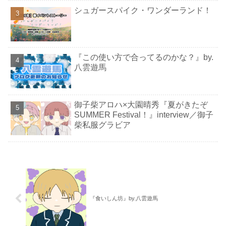
シュガースパイク・ワンダーランド！
『この使い方で合ってるのかな？』by.
八雲遊馬
御子柴アロハ×大園晴秀『夏がきたぞ
SUMMER Festival！』interview／御子
柴私服グラビア
『食いしん坊』by.八雲遊馬