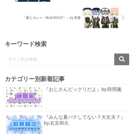
『夏とカレー〈BLACKOUT〉』by.吾妻
キーワード検索
カテゴリー別新着記事
『おじさんビックリだよ』by.咲間薫
『みんな夏バテしてない？大丈夫？』
by.右京和久