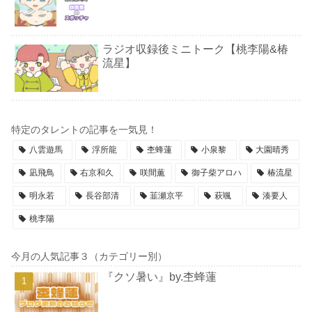
ラジオ収録後ミニトーク【桃李陽&椿
流星】
特定のタレントの記事を一気見！
八雲遊馬
浮所龍
杢蜂蓮
小泉黎
大園晴秀
凪飛鳥
右京和久
咲間薫
御子柴アロハ
椿流星
明永若
長谷部清
韮瀬京平
萩颯
湊要人
桃李陽
今月の人気記事３（カテゴリー別）
『クソ暑い』by.杢蜂蓮