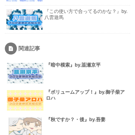
『この使い方で合ってるのかな？』by.
八雲遊馬
関連記事
『暗中模索』by.韮瀬京平
『ボリュームアップ！』by.御子柴ア
ロハ
『秋ですか？・後』by.吾妻