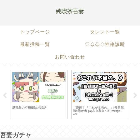
純喫茶吾妻
トップページ
タレント一覧
最新投稿一覧
♡♤♧♢性格診断
お問い合わせ
凪飛鳥の空想魔法相談話
【漫画】『これが本当の、』[長谷部
咲間
清×愚か者-]&[右京和久×塔-]merge
ver.
吾妻ガチャ