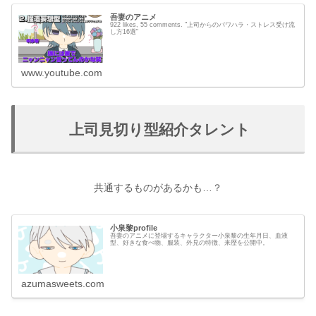
吾妻のアニメ
922 likes, 55 comments. "上司からのパワハラ・ストレス受け流
し方16選"
www.youtube.com
上司見切り型紹介タレント
共通するものがあるかも…？
小泉黎profile
吾妻のアニメに登場するキャラクター小泉黎の生年月日、血液
型、好きな食べ物、服装、外見の特徴、来歴を公開中。
azumasweets.com