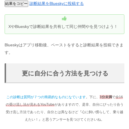
診断結果をBlueskyに投稿する
結果をコピー
XやBlueskyで診断結果を共有して同じ仲間やを見つけよう！
Blueskyはアプリ移動後、ペーストをすると診断結果を投稿できま
す。
更に自分に合う方法を見つける
この
診断は質問が７つの簡易的なものになています
。下に、
3分未満
で
全16
の受け流し法が見れるYouTube
がありますので、是非、自分にぴったり合う
受け流し方法であったり、自分とは異なるけど『心に飼い慣らして、乗り越
えたい！』と思うアンサーを見つけてくださいね。