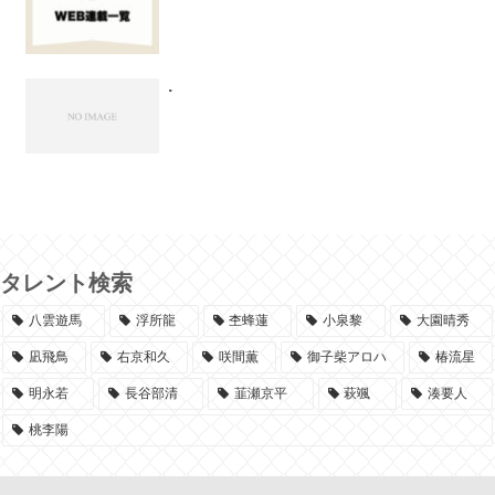
.
タレント検索
八雲遊馬
浮所龍
杢蜂蓮
小泉黎
大園晴秀
凪飛鳥
右京和久
咲間薫
御子柴アロハ
椿流星
明永若
長谷部清
韮瀬京平
萩颯
湊要人
桃李陽