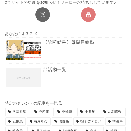
Xでサイトの更新をお知らせ！フォローお待ちししています♪
あなたにオススメ
【診断結果】母親目線型
部活動一覧
特定のタレントの記事を一気見！
八雲遊馬
浮所龍
杢蜂蓮
小泉黎
大園晴秀
凪飛鳥
右京和久
咲間薫
御子柴アロハ
椿流星