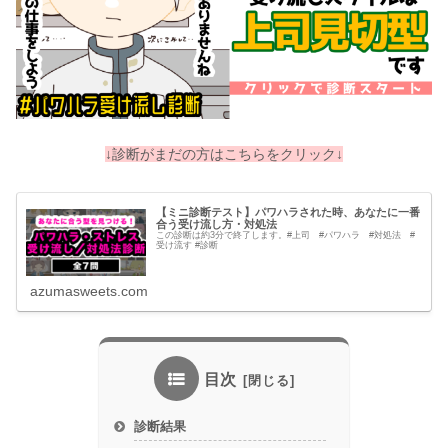
↓診断がまだの方はこちらをクリック↓
【ミニ診断テスト】パワハラされた時、あなたに一番
合う受け流し方・対処法
この診断は約3分で終了します。#上司 #パワハラ #対処法 #
受け流す #診断
azumasweets.com
目次
診断結果