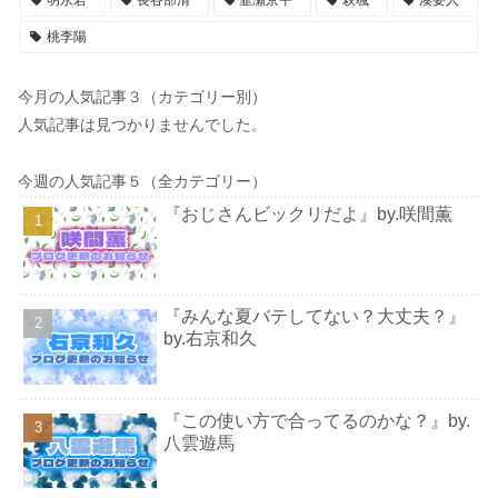
明永若
長谷部清
韮瀬京平
萩颯
湊要人
桃李陽
今月の人気記事３（カテゴリー別）
人気記事は見つかりませんでした。
今週の人気記事５（全カテゴリー）
『おじさんビックリだよ』by.咲間薫
『みんな夏バテしてない？大丈夫？』
by.右京和久
『この使い方で合ってるのかな？』by.
八雲遊馬