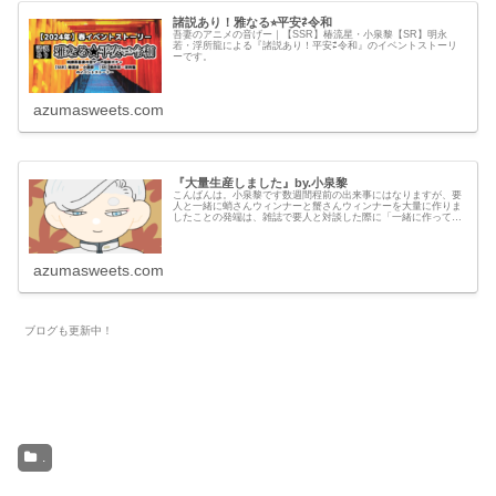
諸説あり！雅なる⭐︎平安⇄令和
吾妻のアニメの音げー｜【SSR】椿流星・小泉黎【SR】明永
若・浮所龍による『諸説あり！平安⇄令和』のイベントストーリ
ーです。
azumasweets.com
『大量生産しました』by.小泉黎
こんばんは。小泉黎です数週間程前の出来事にはなりますが、要
人と一緒に蛸さんウィンナーと蟹さんウィンナーを大量に作りま
したことの発端は、雑誌で要人と対談した際に「一緒に作ってみ
よう」となったからですそして完成したものがこちらその日の夕
食はハン...
azumasweets.com
ブログも更新中！
.