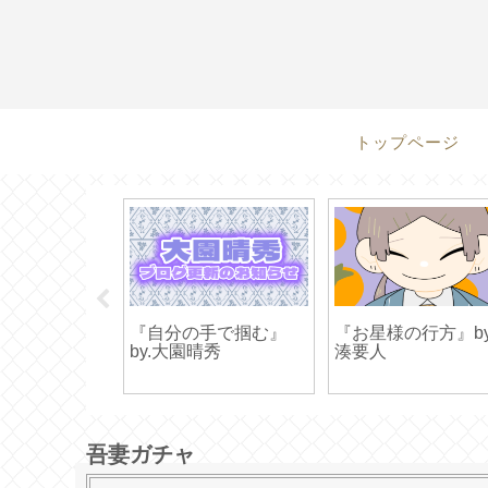
トップページ
…』by.八
『自分の手で掴む』
『お星様の行方』by
by.大園晴秀
湊要人
吾妻ガチャ