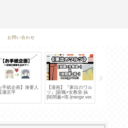
お問い合わせ
お手紙企画】湊要人
【漫画】『家出のワル
桃李陽の教科
韮瀬京平
ツ』[萩颯×女教皇-]&
ト！
[咲間薫×塔-]merge ver.