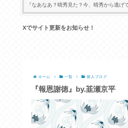
『なあなあ？晴秀見た？今、晴秀から逃げて
Xでサイト更新をお知らせ！
ホーム
一覧
個人ブログ
『報恩謝徳』by.韮瀬京平