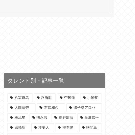
タレント別・記事一覧
八雲遊馬
浮所龍
杢蜂蓮
小泉黎
大園晴秀
右京和久
御子柴アロハ
椿流星
明永若
長谷部清
韮瀬京平
凪飛鳥
湊要人
桃李陽
咲間薫