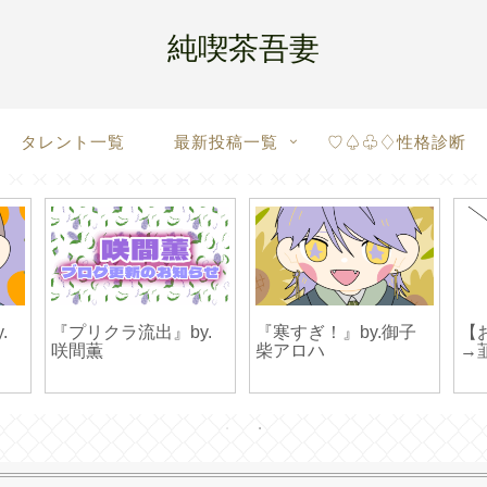
純喫茶吾妻
タレント一覧
最新投稿一覧
♡♤♧♢性格診断
.
『プリクラ流出』by.
『寒すぎ！』by.御子
【
咲間薫
柴アロハ
→