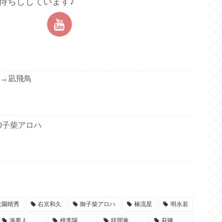
待ちししています♪
→凪飛鳥
御子柴アロハ
大園晴秀
右京和久
御子柴アロハ
椿流星
明永若
湊要人
桃李陽
咲間薫
萩颯