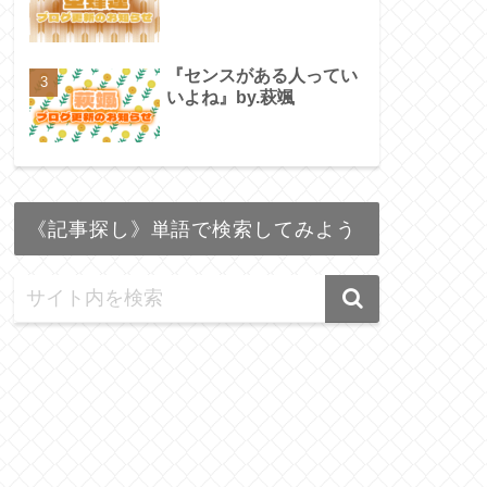
『センスがある人ってい
いよね』by.萩颯
《記事探し》単語で検索してみよう