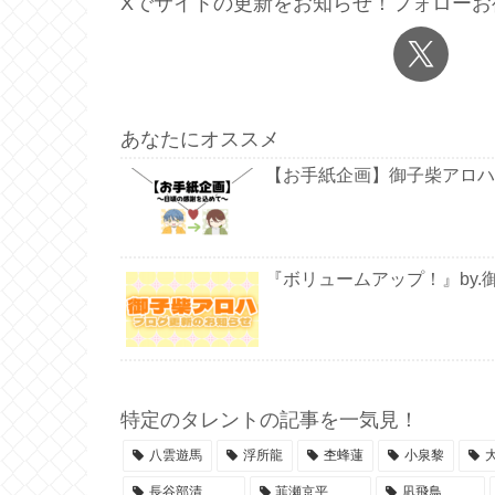
Xでサイトの更新をお知らせ！フォローお
あなたにオススメ
【お手紙企画】御子柴アロハ
『ボリュームアップ！』by.
特定のタレントの記事を一気見！
八雲遊馬
浮所龍
杢蜂蓮
小泉黎
長谷部清
韮瀬京平
凪飛鳥