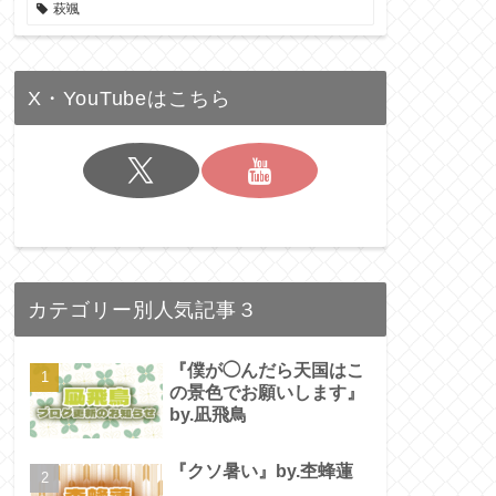
萩颯
X・YouTubeはこちら
カテゴリー別人気記事３
『僕が◯んだら天国はこ
の景色でお願いします』
by.凪飛鳥
『クソ暑い』by.杢蜂蓮