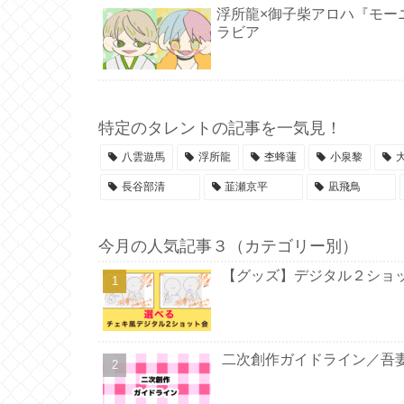
浮所龍×御子柴アロハ『モーニ
ラビア
特定のタレントの記事を一気見！
八雲遊馬
浮所龍
杢蜂蓮
小泉黎
長谷部清
韮瀬京平
凪飛鳥
今月の人気記事３（カテゴリー別）
【グッズ】デジタル２ショ
二次創作ガイドライン／吾