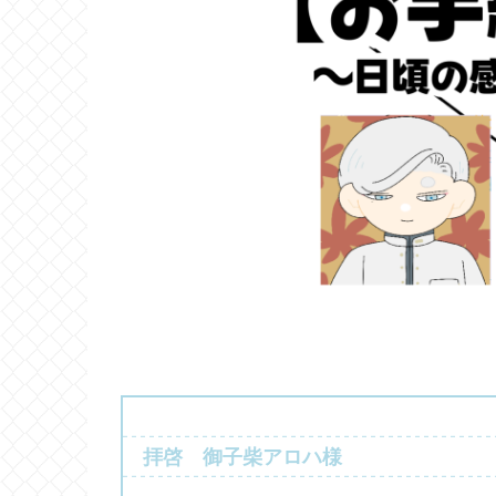
拝啓 御子柴アロハ様