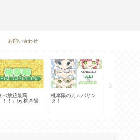
お問い合わせ
食べ放題最高
桃李陽のカムバサン
『お泊まり第
！！！』by.桃李陽
タ！
by.浮所龍