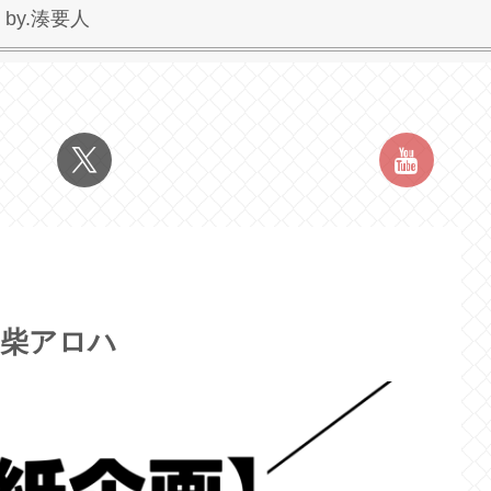
y.湊要人
子柴アロハ