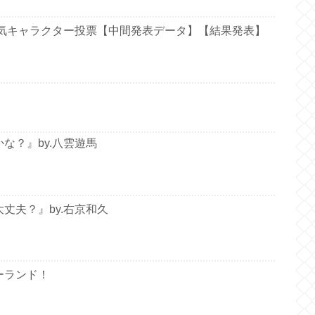
人気キャラクター投票【中間発表データ】【結果発表】
な？』by.八雲遊馬
丈夫？』by.右京和久
ーランド！