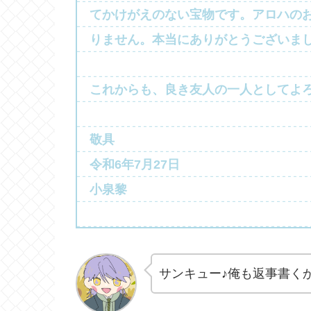
てかけがえのない宝物です。アロハの
りません。本当にありがとうございま
これからも、良き友人の一人としてよ
敬具
令和6年7月27日
小泉黎
サンキュー♪俺も返事書く