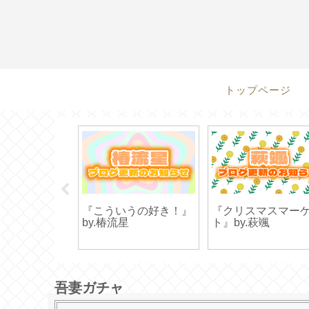
トップページ
』by.湊要
『こういうの好き！』
『クリスマスマー
by.椿流星
ト』by.萩颯
吾妻ガチャ