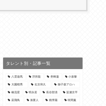
タレント別・記事一覧
八雲遊馬
浮所龍
杢蜂蓮
小泉黎
大園晴秀
右京和久
御子柴アロハ
椿流星
明永若
長谷部清
韮瀬京平
凪飛鳥
湊要人
桃李陽
咲間薫