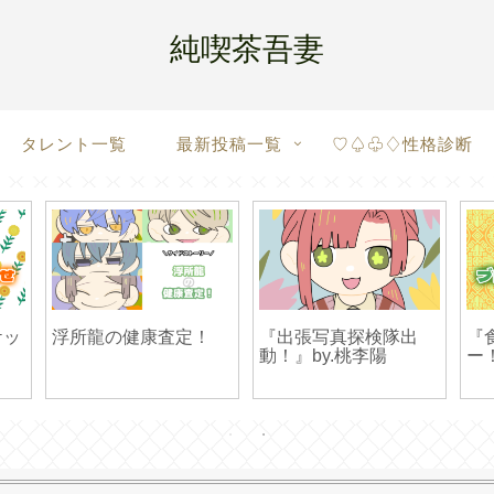
純喫茶吾妻
タレント一覧
最新投稿一覧
♡♤♧♢性格診断
ケッ
浮所龍の健康査定！
『出張写真探検隊出
『
動！』by.桃李陽
ー