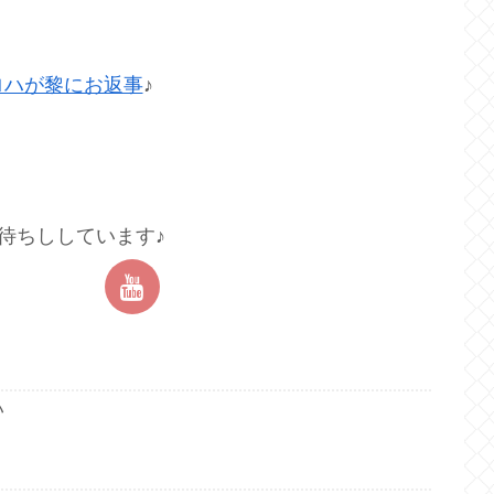
ロハが黎にお返事
♪
待ちししています♪
ハ