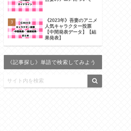
《2023年》吾妻のアニメ
人気キャラクター投票
【中間発表データ】【結
果発表】
《記事探し》単語で検索してみよう