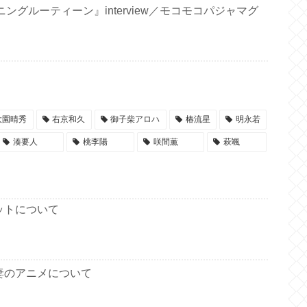
ングルーティーン』interview／モコモコパジャマグ
大園晴秀
右京和久
御子柴アロハ
椿流星
明永若
湊要人
桃李陽
咲間薫
萩颯
ットについて
妻のアニメについて