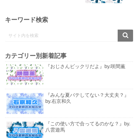
キーワード検索
カテゴリー別新着記事
『おじさんビックリだよ』by.咲間薫
『みんな夏バテしてない？大丈夫？』
by.右京和久
『この使い方で合ってるのかな？』by.
八雲遊馬