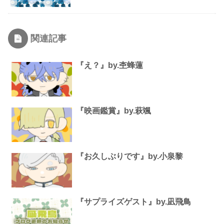
関連記事
『え？』by.杢蜂蓮
『映画鑑賞』by.萩颯
『お久しぶりです』by.小泉黎
『サプライズゲスト』by.凪飛鳥