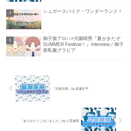
シュガースパイク・ワンダーランド！
御子柴アロハ×大園晴秀『夏がきたぞ
SUMMER Festival！』interview／御子
柴私服グラビア
『日就月将』by.韮瀬京平
『ありがとうございました』by.八雲遊馬