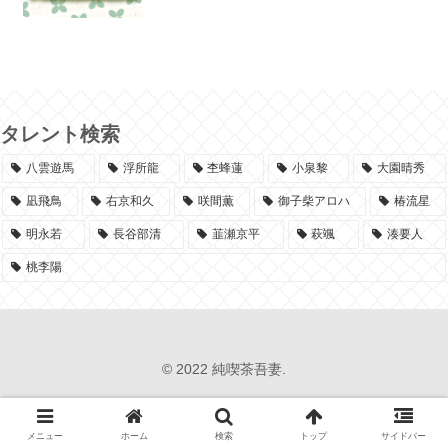
タレント検索
八雲遊馬
浮所龍
杢蜂蓮
小泉黎
大園晴秀
凪飛鳥
右京和久
咲間薫
御子柴アロハ
椿流星
明永若
長谷部清
韮瀬京平
萩颯
湊要人
桃李陽
© 2022 純喫茶吾妻.
メニュー
ホーム
検索
トップ
サイドバー