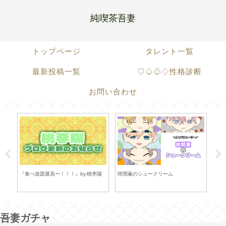
純喫茶吾妻
トップページ
タレント一覧
最新投稿一覧
♡♤♧♢性格診断
お問い合わせ
？』
『食べ放題最高ー！！！』by.桃李陽
咲間薫のシュークリーム
小泉
吾妻ガチャ