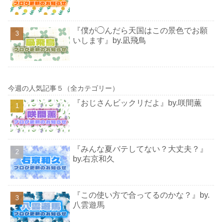
『僕が◯んだら天国はこの景色でお願
いします』by.凪飛鳥
今週の人気記事５（全カテゴリー）
『おじさんビックリだよ』by.咲間薫
『みんな夏バテしてない？大丈夫？』
by.右京和久
『この使い方で合ってるのかな？』by.
八雲遊馬