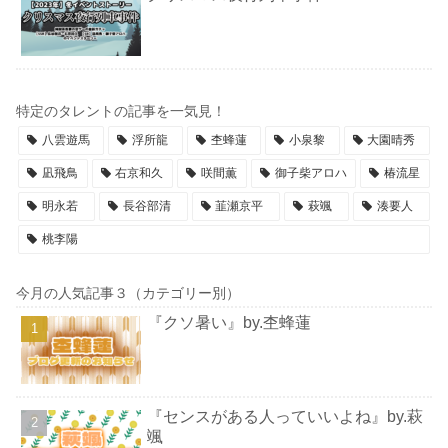
特定のタレントの記事を一気見！
八雲遊馬
浮所龍
杢蜂蓮
小泉黎
大園晴秀
凪飛鳥
右京和久
咲間薫
御子柴アロハ
椿流星
明永若
長谷部清
韮瀬京平
萩颯
湊要人
桃李陽
今月の人気記事３（カテゴリー別）
『クソ暑い』by.杢蜂蓮
『センスがある人っていいよね』by.萩
颯