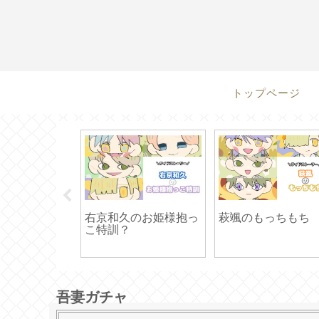
トップページ
企画】明永若
右京和久のお姫様抱っ
萩颯のもっちもち
こ特訓？
吾妻ガチャ