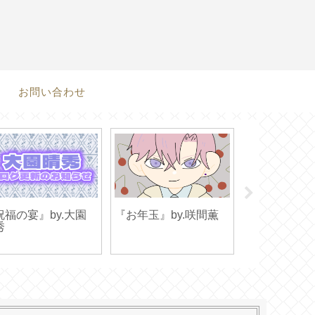
お問い合わせ
祝福の宴』by.大園
『お年玉』by.咲間薫
『イメチェン
秀
return』by.