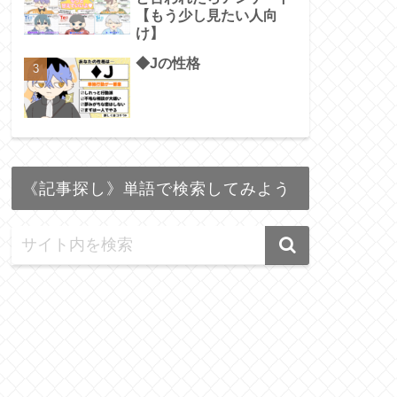
【もう少し見たい人向
け】
◆Jの性格
《記事探し》単語で検索してみよう