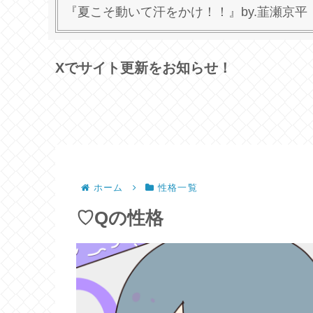
『夏こそ動いて汗をかけ！！』by.韮瀬京平
Xでサイト更新をお知らせ！
ホーム
性格一覧
♡Qの性格