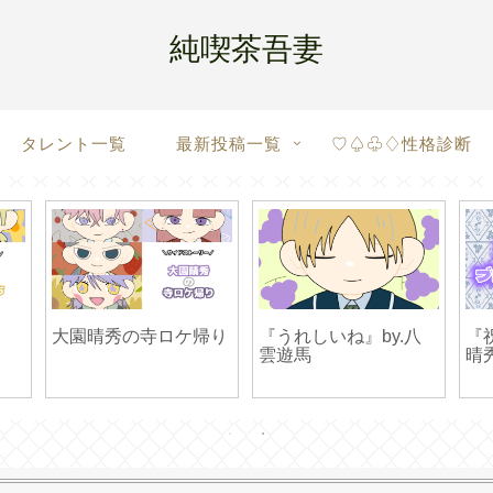
純喫茶吾妻
タレント一覧
最新投稿一覧
♡♤♧♢性格診断
大園晴秀の寺ロケ帰り
『うれしいね』by.八
『
雲遊馬
晴