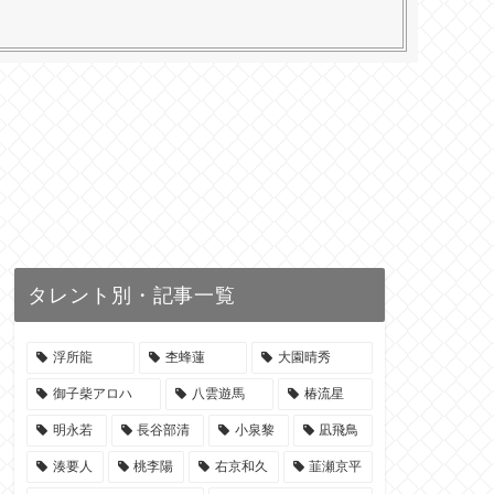
タレント別・記事一覧
浮所龍
杢蜂蓮
大園晴秀
御子柴アロハ
八雲遊馬
椿流星
明永若
長谷部清
小泉黎
凪飛鳥
湊要人
桃李陽
右京和久
韮瀬京平