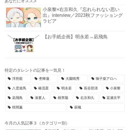
あなたにオススメ
小泉黎×右京和久『忘れられない思い
出』interview／2023秋ファッショング
ラビア
【お手紙企画】明永若→凪飛鳥
特定のタレントの記事を一気見！
浮所龍
杢蜂蓮
大園晴秀
御子柴アロハ
八雲遊馬
椿流星
明永若
長谷部清
小泉黎
凪飛鳥
湊要人
桃李陽
右京和久
韮瀬京平
咲間薫
萩颯
今月の人気記事３（カテゴリー別）