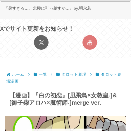
『暑すぎる…。北極に引っ越すか…』by.明永若
Xでサイト更新をお知らせ！
ホーム
一覧
タロット劇場
タロット劇
場漫画
【漫画】『白の初恋』[凪飛鳥×女教皇-]&
[御子柴アロハ×魔術師-]merge ver.