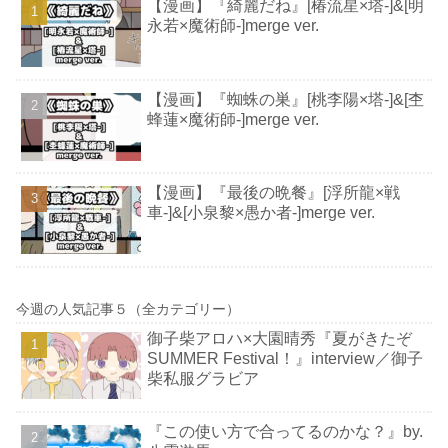
【漫画】『綺麗だね』[椿流星×塔-]&[明
永若×魔術師-]merge ver.
【漫画】『蜘蛛の巣』[桃李陽×塔-]&[杢
蜂蓮×魔術師-]merge ver.
【漫画】『最後の晩餐』[浮所龍×戦
車-]&[小泉黎×愚か者-]merge ver.
今週の人気記事５（全カテゴリー）
御子柴アロハ×大園晴秀『夏がきたぞ
SUMMER Festival！』interview／御子
柴私服グラビア
『この使い方で合ってるのかな？』by.