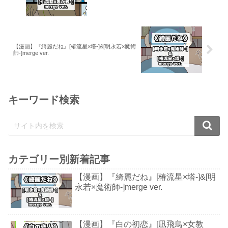
【漫画】『綺麗だね』[椿流星×塔-]&[明永若×魔術
師-]merge ver.
キーワード検索
カテゴリー別新着記事
【漫画】『綺麗だね』[椿流星×塔-]&[明
永若×魔術師-]merge ver.
【漫画】『白の初恋』[凪飛鳥×女教