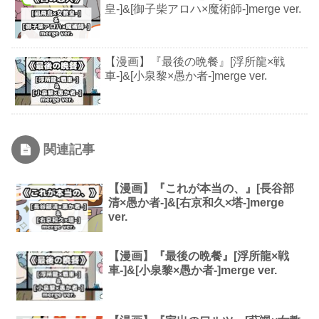
皇-]&[御子柴アロハ×魔術師-]merge ver.
【漫画】『最後の晩餐』[浮所龍×戦
車-]&[小泉黎×愚か者-]merge ver.
関連記事
【漫画】『これが本当の、』[長谷部
清×愚か者-]&[右京和久×塔-]merge
ver.
【漫画】『最後の晩餐』[浮所龍×戦
車-]&[小泉黎×愚か者-]merge ver.