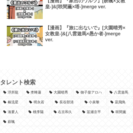
【漫画】『家出のワルツ』[萩颯×女教
皇-]&[咲間薫×塔-]merge ver.
【漫画】『旅に出ないで』[大園晴秀×
女教皇-]&[八雲遊馬×愚か者-]merge
ver.
タレント検索
浮所龍
杢蜂蓮
大園晴秀
御子柴アロハ
八雲遊馬
椿流星
明永若
長谷部清
小泉黎
凪飛鳥
湊要人
桃李陽
右京和久
韮瀬京平
咲間薫
萩颯