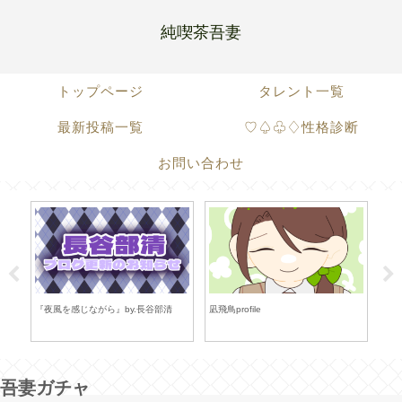
純喫茶吾妻
トップページ
タレント一覧
最新投稿一覧
♡♤♧♢性格診断
お問い合わせ
『夜風を感じながら』by.長谷部清
凪飛鳥profile
凪飛
吾妻ガチャ