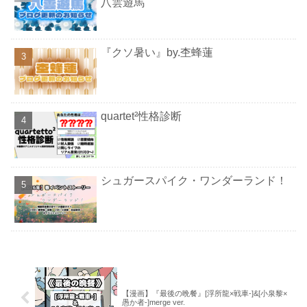
八雲遊馬
『クソ暑い』by.杢蜂蓮
quartet²性格診断
シュガースパイク・ワンダーランド！
【漫画】『最後の晩餐』[浮所龍×戦車-]&[小泉黎×
愚か者-]merge ver.