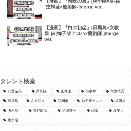
【漫画】『蜘蛛の巣』[桃李陽×塔-]&
[杢蜂蓮×魔術師-]merge ver.
【漫画】『白の初恋』[凪飛鳥×女教
皇-]&[御子柴アロハ×魔術師-]merge
ver.
タレント検索
八雲遊馬
浮所龍
杢蜂蓮
小泉黎
大園晴秀
凪飛鳥
右京和久
咲間薫
御子柴アロハ
椿流星
明永若
長谷部清
韮瀬京平
萩颯
湊要人
桃李陽