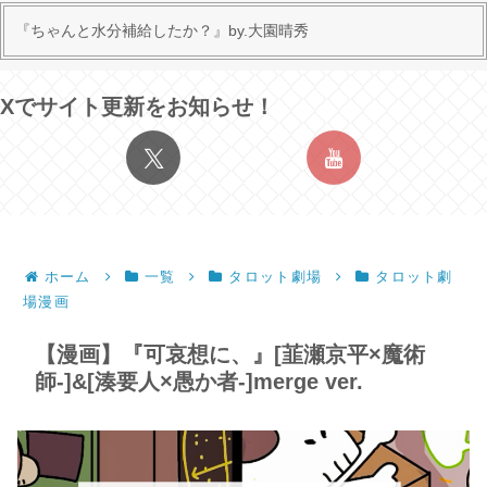
『ちゃんと水分補給したか？』by.大園晴秀
Xでサイト更新をお知らせ！
ホーム
一覧
タロット劇場
タロット劇
場漫画
【漫画】『可哀想に、』[韮瀬京平×魔術
師-]&[湊要人×愚か者-]merge ver.