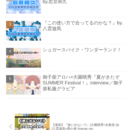
by.右京和久
『この使い方で合ってるのかな？』by.
八雲遊馬
シュガースパイク・ワンダーランド！
御子柴アロハ×大園晴秀『夏がきたぞ
SUMMER Festival！』interview／御子
柴私服グラビア
【漫画】『旅に出ないで』[大園晴秀×女教皇-]&
[八雲遊馬×愚か者-]merge ver.