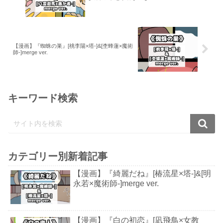
【漫画】『蜘蛛の巣』[桃李陽×塔-]&[杢蜂蓮×魔術
師-]merge ver.
キーワード検索
カテゴリー別新着記事
【漫画】『綺麗だね』[椿流星×塔-]&[明
永若×魔術師-]merge ver.
【漫画】『白の初恋』[凪飛鳥×女教