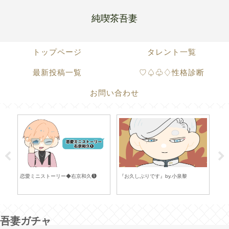
純喫茶吾妻
トップページ
タレント一覧
最新投稿一覧
♡♤♧♢性格診断
お問い合わせ
恋愛ミニストーリー◆右京和久❶
『お久しぶりです』by.小泉黎
『ど
吾妻ガチャ