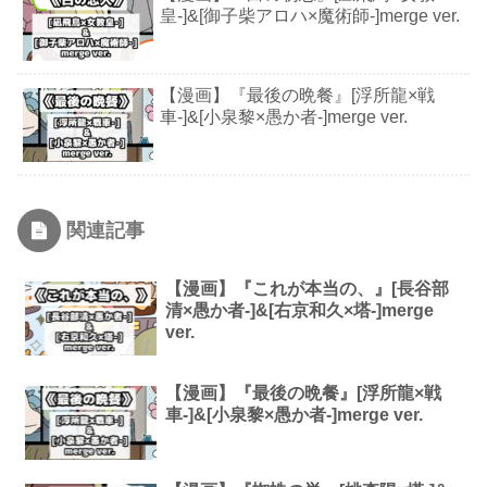
皇-]&[御子柴アロハ×魔術師-]merge ver.
【漫画】『最後の晩餐』[浮所龍×戦
車-]&[小泉黎×愚か者-]merge ver.
関連記事
【漫画】『これが本当の、』[長谷部
清×愚か者-]&[右京和久×塔-]merge
ver.
【漫画】『最後の晩餐』[浮所龍×戦
車-]&[小泉黎×愚か者-]merge ver.