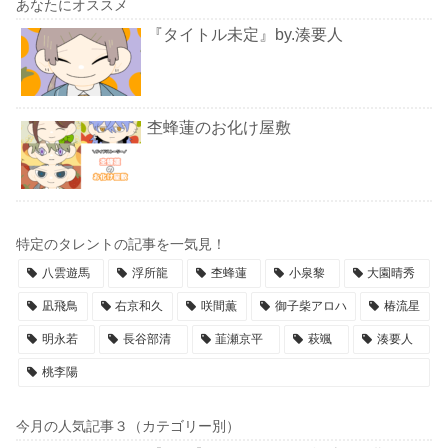
あなたにオススメ
『タイトル未定』by.湊要人
杢蜂蓮のお化け屋敷
特定のタレントの記事を一気見！
八雲遊馬
浮所龍
杢蜂蓮
小泉黎
大園晴秀
凪飛鳥
右京和久
咲間薫
御子柴アロハ
椿流星
明永若
長谷部清
韮瀬京平
萩颯
湊要人
桃李陽
今月の人気記事３（カテゴリー別）