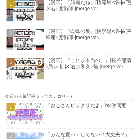
【漫画】『綺麗だね』[椿流星×塔-]&[明
永若×魔術師-]merge ver.
【漫画】『蜘蛛の巣』[桃李陽×塔-]&[杢
蜂蓮×魔術師-]merge ver.
【漫画】『これが本当の、』[長谷部清
×愚か者-]&[右京和久×塔-]merge ver.
今週の人気記事５（全カテゴリー）
『おじさんビックリだよ』by.咲間薫
『みんな夏バテしてない？大丈夫？』